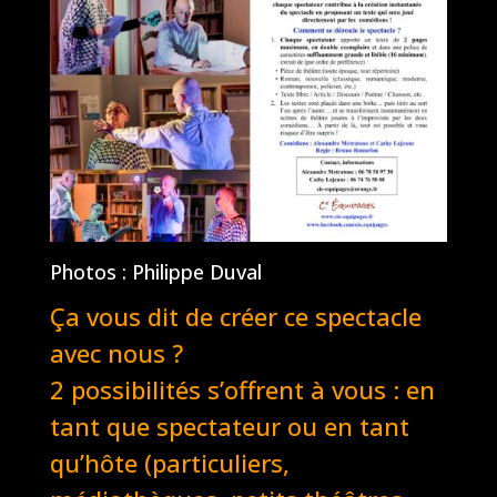
Photos : Philippe Duval
Ça vous dit de créer ce spectacle
avec nous ?
2 possibilités s’offrent à vous : en
tant que spectateur ou en tant
qu’hôte (particuliers,